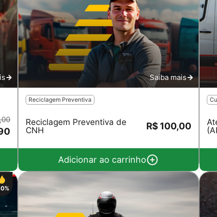
is
Saiba mais
Reciclagem Preventiva
Cu
,00
Reciclagem Preventiva de
At
R$ 100,00
CNH
(A
90
Adicionar ao carrinho
50%