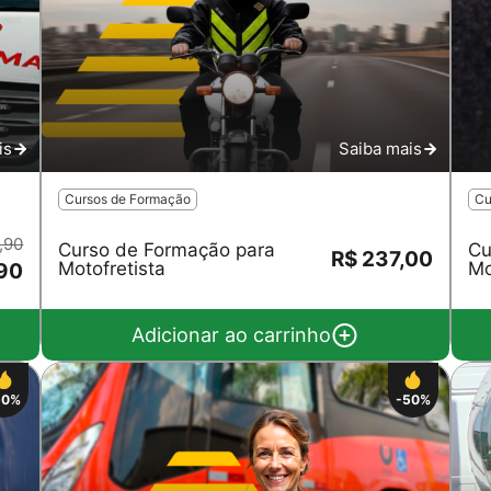
is
Saiba mais
Cursos de Formação
Cu
,90
Curso de Formação para
Cu
R$ 237,00
Motofretista
Mo
,90
Adicionar ao carrinho
50%
-50%