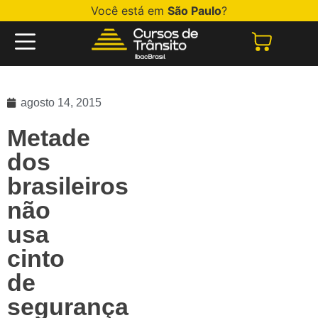
Você está em
São Paulo
?
agosto 14, 2015
Metade
dos
brasileiros
não
usa
cinto
de
segurança