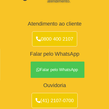
atendimento.
Atendimento ao cliente
0800 400 2107
Falar pelo WhatsApp
Falar pelo WhatsApp
Ouvidoria
Salvar
(41) 2107-0700