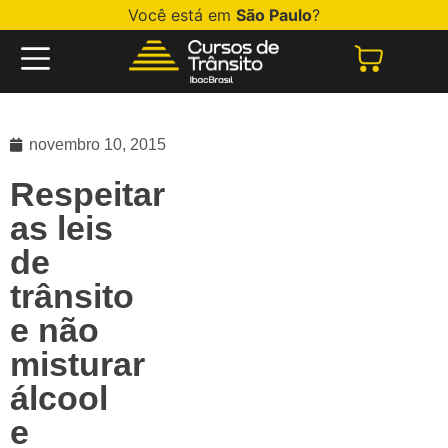
Você está em
São Paulo
?
novembro 10, 2015
Respeitar
as leis
de
trânsito
e não
misturar
álcool
e