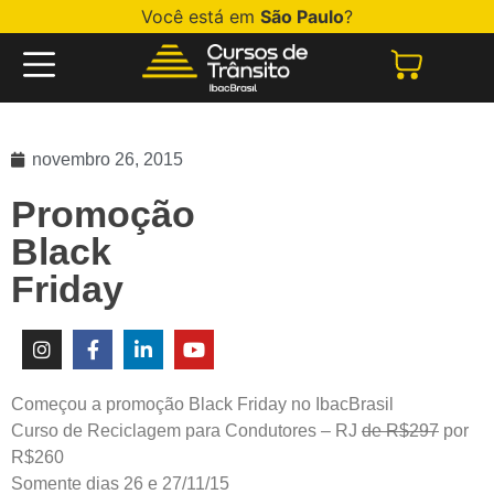
Você está em
São Paulo
?
novembro 26, 2015
Promoção
Black
Friday
Começou a promoção Black Friday no IbacBrasil
Curso de Reciclagem para Condutores – RJ
de R$297
por
R$260
Somente dias 26 e 27/11/15