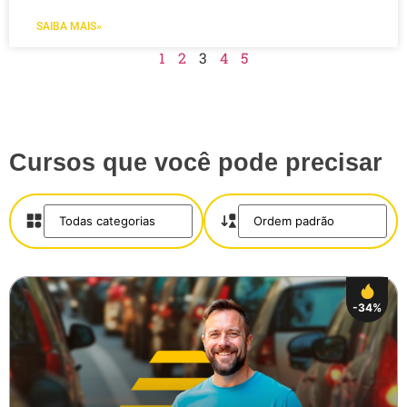
SAIBA MAIS»
1
2
3
4
5
Cursos que você pode precisar
-34%