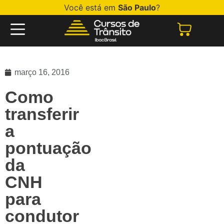
Você está em
São Paulo
?
março 16, 2016
Como
transferir
a
pontuação
da
CNH
para
condutor