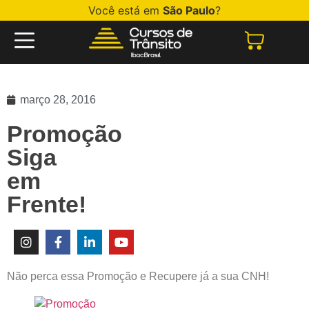
Você está em
São Paulo
?
março 28, 2016
Promoção
Siga
em
Frente!
Não perca essa Promoção e Recupere já a sua CNH!