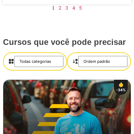
1
2
3
4
5
Cursos que você pode precisar
-34%