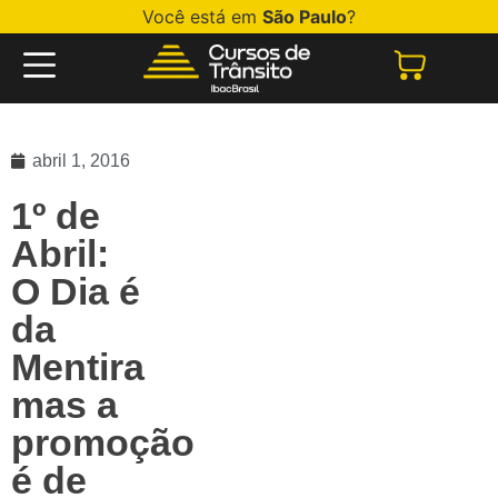
Você está em
São Paulo
?
abril 1, 2016
1º de
Abril:
O Dia é
da
Mentira
mas a
promoção
é de