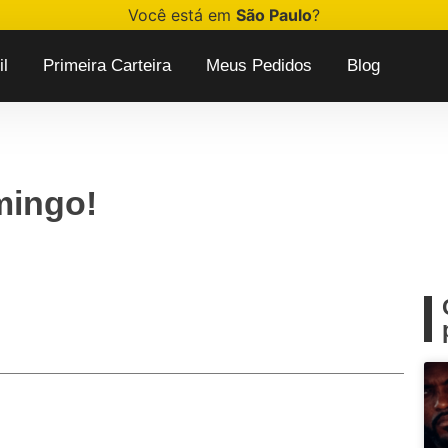
Você está em
São Paulo
?
l
Primeira Carteira
Meus Pedidos
Blog
ingo!