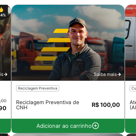
34%
Salvar
is
Saiba mais
Reciclagem Preventiva
Cu
,00
Reciclagem Preventiva de
At
R$ 100,00
CNH
(A
90
Adicionar ao carrinho