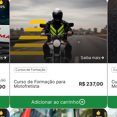
50%
is
Saiba mais
Cursos de Formação
Cu
,90
Curso de Formação para
Cu
R$ 237,00
Motofretista
Mo
,90
Adicionar ao carrinho