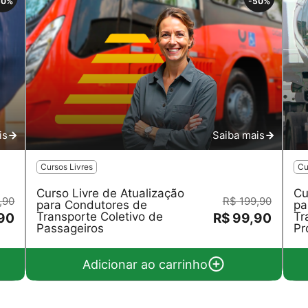
50%
-50%
is
Saiba mais
Cursos Livres
Cu
Curso Livre de Atualização
Cu
,90
R$ 199,90
para Condutores de
pa
Transporte Coletivo de
Tr
,90
R$ 99,90
Passageiros
Pr
Adicionar ao carrinho