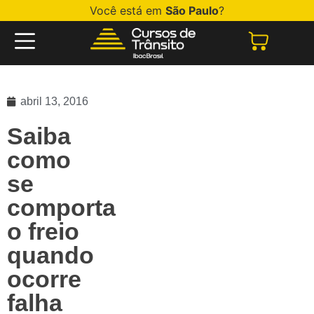
Você está em
São Paulo
?
abril 13, 2016
Saiba
como
se
comporta
o freio
quando
ocorre
falha