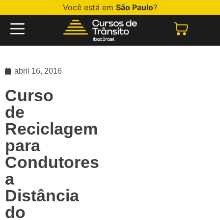
Você está em
São Paulo
?
abril 16, 2016
Curso
de
Reciclagem
para
Condutores
a
Distância
do