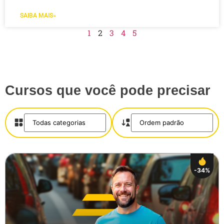
SAIBA MAIS»
1
2
3
4
5
Cursos que você pode precisar
-34%