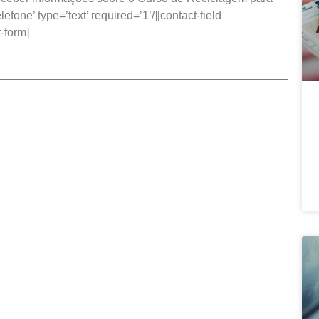
lefone’ type=’text’ required=’1’/][contact-field
t-form]