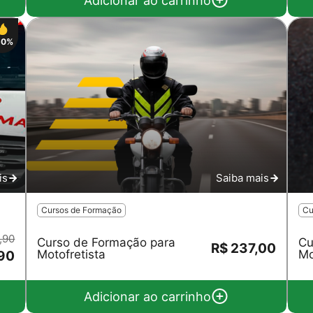
Adicionar ao carrinho
50%
is
Saiba mais
Cursos de Formação
Cu
,90
Curso de Formação para
Cu
R$ 237,00
Motofretista
Mo
,90
Adicionar ao carrinho