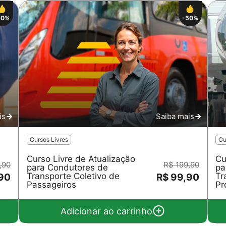
50%
-50%
is
Saiba mais
Cursos Livres
Cu
Curso Livre de Atualização
Cu
,90
R$ 199,90
para Condutores de
pa
Transporte Coletivo de
Tr
,90
R$ 99,90
Passageiros
Pr
Adicionar ao carrinho