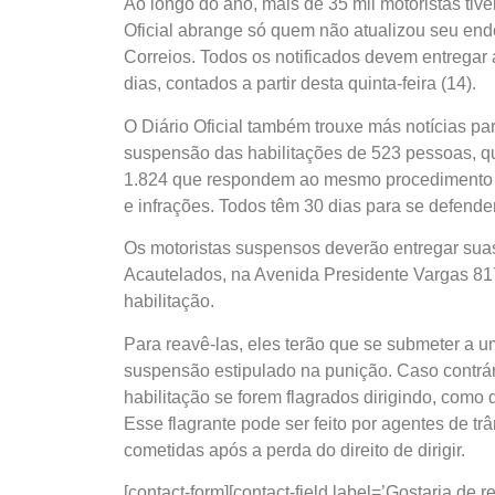
Ao longo do ano, mais de 35 mil motoristas tive
Oficial abrange só quem não atualizou seu ende
Correios. Todos os notificados devem entregar 
dias, contados a partir desta quinta-feira (14).
O Diário Oficial também trouxe más notícias pa
suspensão das habilitações de 523 pessoas
, 
1.824 que respondem ao mesmo procedimento pa
e infrações. Todos têm 30 dias para se defender
Os motoristas suspensos deverão entregar sua
Acautelados, na Avenida Presidente Vargas 817
habilitação.
Para reavê-las, eles terão que se submeter a 
suspensão estipulado na punição. Caso contrá
habilitação se forem flagrados dirigindo, como 
Esse flagrante pode ser feito por agentes de trâ
cometidas após a perda do direito de dirigir.
[contact-form][contact-field label=’Gostaria d