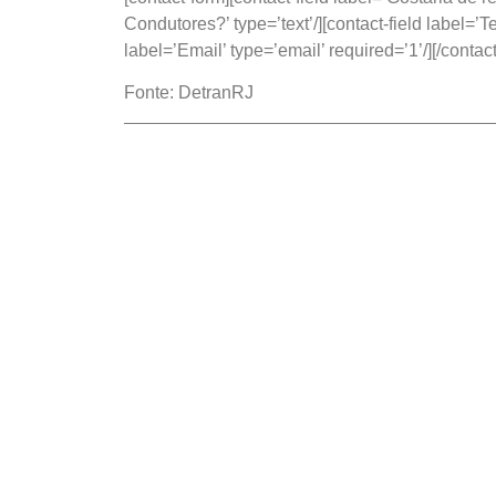
Condutores?’ type=’text’/][contact-field label=’Te
label=’Email’ type=’email’ required=’1’/][/contac
Fonte: DetranRJ