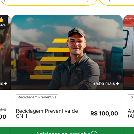
34%
Salvar
is
Saiba mais
Reciclagem Preventiva
Cu
,00
Reciclagem Preventiva de
At
R$ 100,00
CNH
(A
90