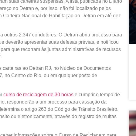
ram suas carteiras suspensas. A lista publicada no Diário
reço no Detran e, por isso, não foi localizado pelos
a Carteira Nacional de Habilitação ao Detran em até dez
ra outros
2.347 condutores
.
O Detran abriu processo para
que deverão apresentar suas defesas prévias, e notificou
ra que recorram às juntas administrativas de recursos
.
s carteiras ao Detran RJ, no Núcleo de Documentos
, no Centro do Rio, ou em qualquer posto de
um
curso de reciclagem de 30 horas
e cumprir o tempo de
rio, responderão a um processo para cassação da
determina o artigo 263 do Código de Trânsito Brasileiro.
nsito ou eletronicamente, através do registro de multas
e receber informações sobre o Curso de Reciclagem para