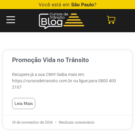
Você está em
São Paulo
?
Promoção Vida no Trânsito
Recupere já a sua CNH! Saiba mais em:
https://cursosdetransito.com.br ou ligue para 0800 400
2107
Leia Mais
19 de novembro de 2016
Nenhum comentário