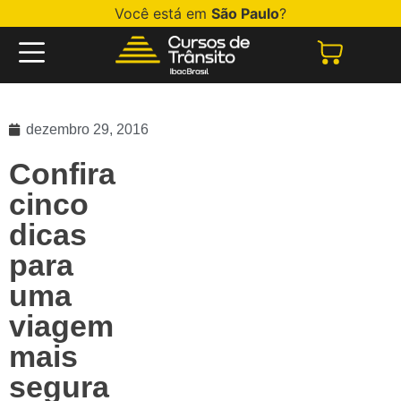
Você está em
São Paulo
?
dezembro 29, 2016
Confira
cinco
dicas
para
uma
viagem
mais
segura