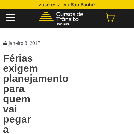
Você está em
São Paulo
?
janeiro 3, 2017
Férias
exigem
planejamento
para
quem
vai
pegar
a