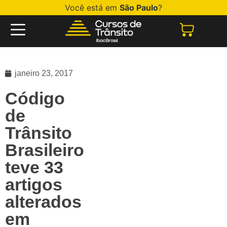
Você está em
São Paulo
?
janeiro 23, 2017
Código
de
Trânsito
Brasileiro
teve 33
artigos
alterados
em