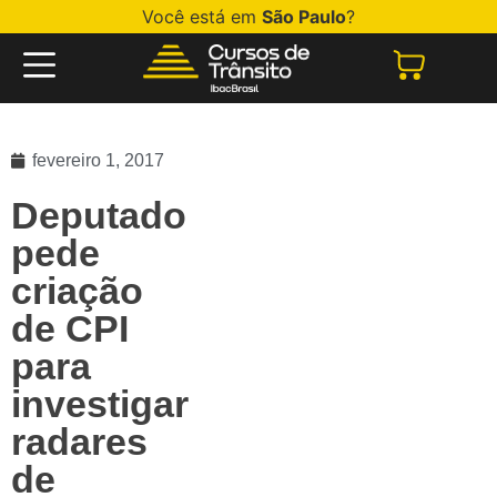
Você está em
São Paulo
?
fevereiro 1, 2017
Deputado
pede
criação
de CPI
para
investigar
radares
de