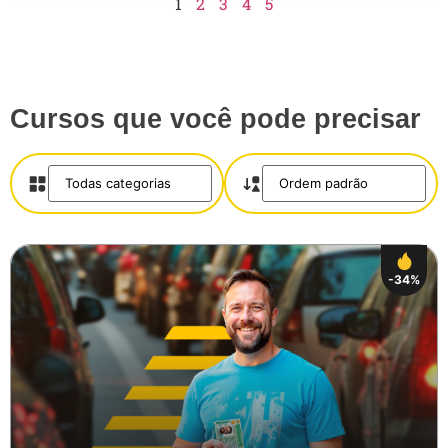
1
2
3
4
5
Cursos que você pode precisar
-34%