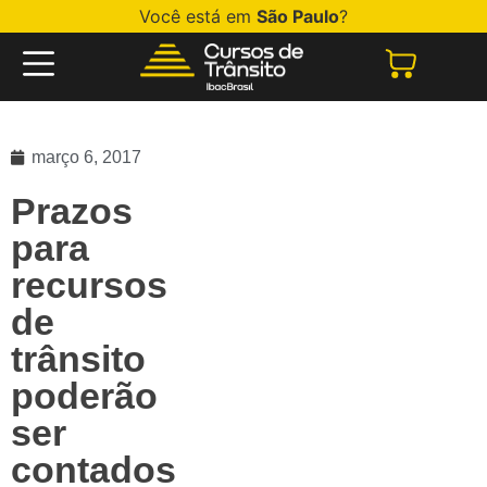
Você está em
São Paulo
?
março 6, 2017
Prazos
para
recursos
de
trânsito
poderão
ser
contados