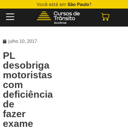
Você está em
São Paulo
?
julho 10, 2017
PL
desobriga
motoristas
com
deficiência
de
fazer
exame