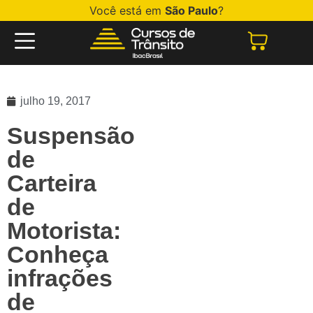
Você está em
São Paulo
?
julho 19, 2017
Suspensão
de
Carteira
de
Motorista:
Conheça
infrações
de