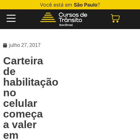
Você está em
São Paulo
?
julho 27, 2017
Carteira
de
habilitação
no
celular
começa
a valer
em