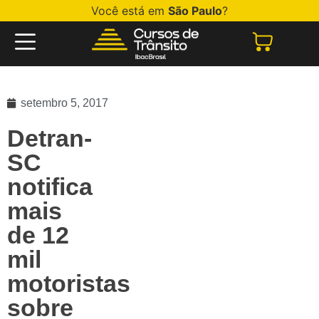
Você está em
São Paulo
?
setembro 5, 2017
Detran-
SC
notifica
mais
de 12
mil
motoristas
sobre