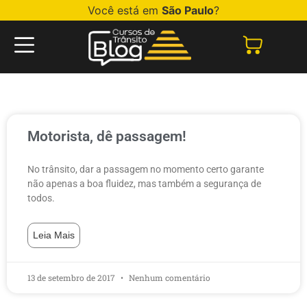
Você está em
São Paulo
?
Motorista, dê passagem!
No trânsito, dar a passagem no momento certo garante
não apenas a boa fluidez, mas também a segurança de
todos.
Leia Mais
13 de setembro de 2017
Nenhum comentário