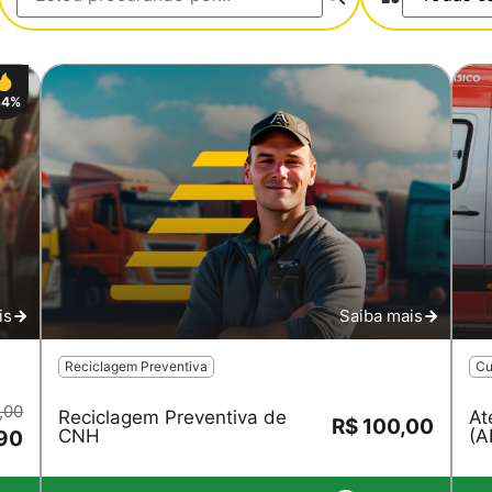
34%
Salvar
is
Saiba mais
Reciclagem Preventiva
Cu
,00
Reciclagem Preventiva de
At
R$ 100,00
CNH
(A
90