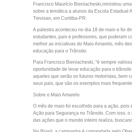
Francisco Maurício Bieniacheski,ministrou uma
sobre a temática a alunos da Escola Estadual 
Trevisan, em Curitiba-PR.
A palestra aconteceu no dia 18 de maio e foi d
estudantes, pais e professores, que puderam c
melhor as iniciativas do Maio Amarelo, mês de
educação para o Trânsito.
Para Francisco Bieniacheski, “é sempre valios
oportunidade de levar educação para o trânsito
aqueles que serão os futuros motoristas, bem 
seus pais, que são os exemplos mais frequente
Sobre o Maio Amarelo
O mês de maio foi escolhido para a ação, poi
Ação para Segurança no Trânsito. Com isso, o 
das ações que o mundo inteiro realiza, buscand
No Brasil, a campanha é comandada pelo Obser