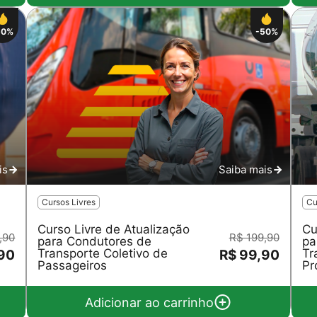
50%
-50%
is
Saiba mais
Cursos Livres
Cu
Curso Livre de Atualização
Cu
,90
R$ 199,90
para Condutores de
pa
Transporte Coletivo de
Tr
,90
R$ 99,90
Passageiros
Pr
Adicionar ao carrinho