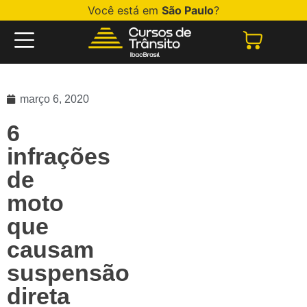
Você está em
São Paulo
?
março 6, 2020
6
infrações
de
moto
que
causam
suspensão
direta