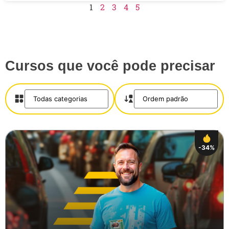
1
2
3
4
5
Salvar
Cursos que você pode precisar
-34%