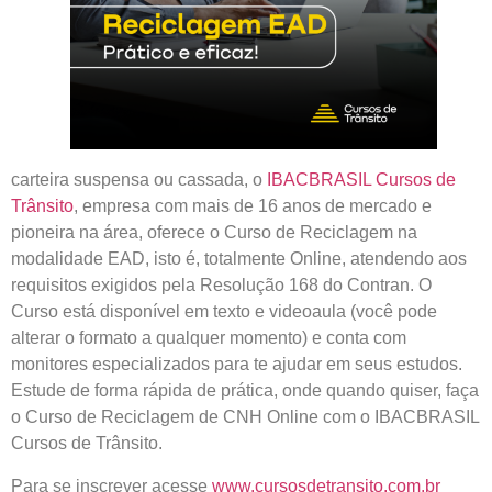
carteira
suspensa ou cassada
, o
IBACBRASIL Cursos de
Trânsito
, empresa com mais de 16 anos de mercado e
pioneira na área, oferece o
Curso de Reciclagem
na
modalidade EAD, isto é,
totalmente
Online
, atendendo aos
requisitos exigidos pela Resolução 168 do Contran. O
Curso está disponível em texto e videoaula (você pode
alterar o formato a qualquer momento) e conta com
monitores especializados para te ajudar em seus estudos.
Estude de forma rápida de prática, onde quando quiser, faça
o Curso de Reciclagem de CNH Online com o IBACBRASIL
Cursos de Trânsito.
Para se inscrever acesse
www.cursosdetransito.com.br