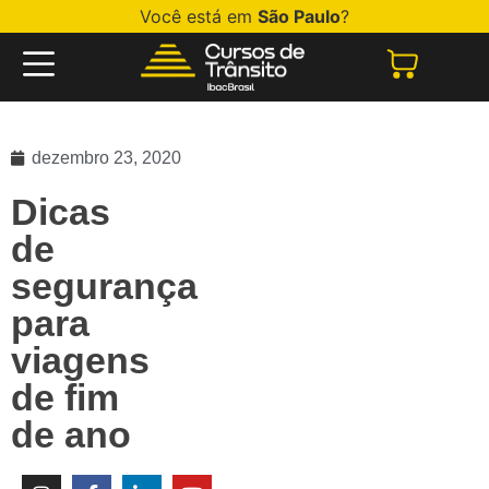
Você está em
São Paulo
?
dezembro 23, 2020
Dicas
de
segurança
para
viagens
de fim
de ano