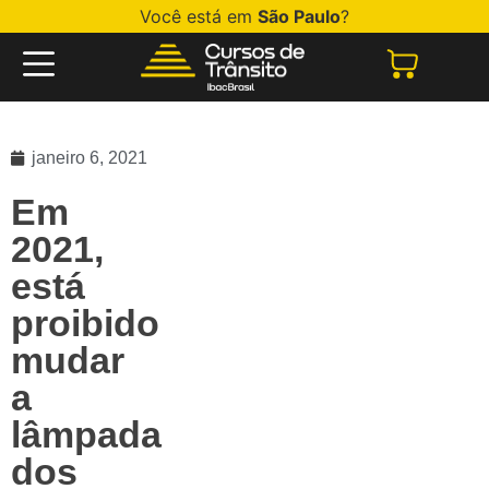
Você está em
São Paulo
?
janeiro 6, 2021
Em
2021,
está
proibido
mudar
a
lâmpada
dos