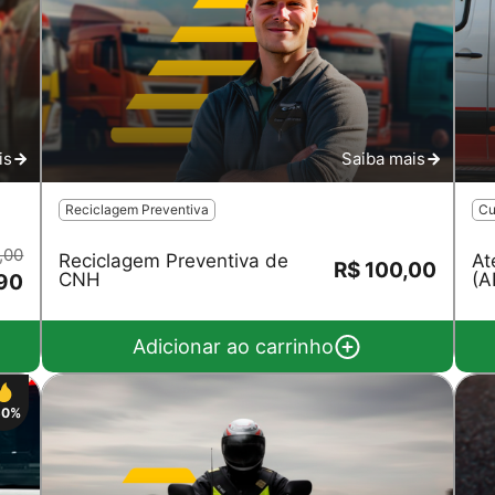
is
Saiba mais
Reciclagem Preventiva
Cu
,00
Reciclagem Preventiva de
At
R$ 100,00
CNH
(A
90
Adicionar ao carrinho
50%