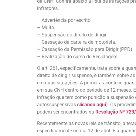
da CNH. Confira abaixo a lista de infrações 
infratores.
– Advertência por escrito.
– Multa.
– Suspensão do direito de dirigir.
– Cassação da carteira de motorista.
– Cassação da Permissão para Dirigir (PPD).
– Realização do curso de Reciclagem.
O art. 261, especificamente, trata sobre a qu
direito de dirigir suspenso, e também sobre a
em duas situações. A primeira acontece quan
em sua CNH dentro do período de 12 meses. 
infração que tem como punição a suspensão d
autossuspensivas
clicando aqui
). Os procedi
podem ser encontrados na
Resolução Nº 723
Recentemente as novas leis de trânsito, alte
especificamente no dia 12 de abril. E a quan