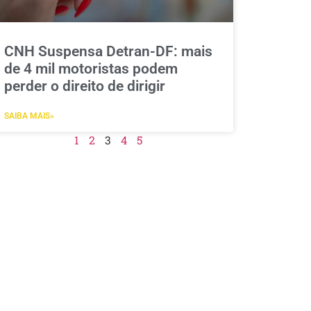
CNH Suspensa Detran-DF: mais
de 4 mil motoristas podem
perder o direito de dirigir
SAIBA MAIS»
1
2
3
4
5