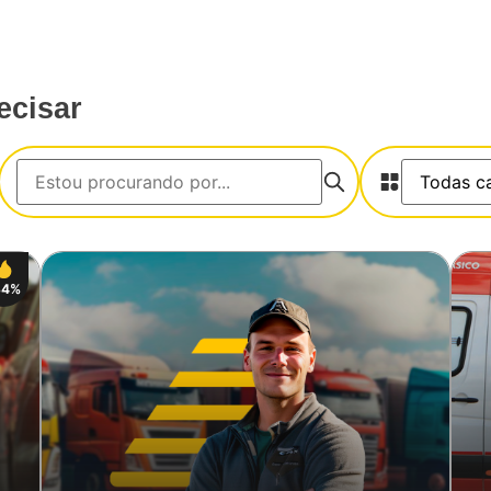
ecisar
34%