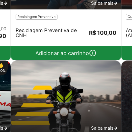
is
Saiba mais
Reciclagem Preventiva
Cu
,00
Reciclagem Preventiva de
At
R$ 100,00
CNH
(A
90
Adicionar ao carrinho
50%
is
Saiba mais