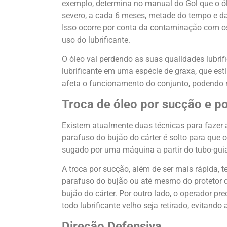
exemplo, determina no manual do Gol que o ó
severo, a cada 6 meses, metade do tempo e d
Isso ocorre por conta da contaminação com o
uso do lubrificante.
O óleo vai perdendo as suas qualidades lubrifi
lubrificante em uma espécie de graxa, que es
afeta o funcionamento do conjunto, podendo re
Troca de óleo por sucção e p
Existem atualmente duas técnicas para fazer a
parafuso do bujão do cárter é solto para que o
sugado por uma máquina a partir do tubo-gui
A troca por sucção, além de ser mais rápida, 
parafuso do bujão ou até mesmo do protetor d
bujão do cárter. Por outro lado, o operador pr
todo lubrificante velho seja retirado, evitand
Direção Defensiva