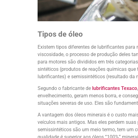
Tipos de óleo
Existem tipos diferentes de lubrificantes par
viscosidade, o processo de produção deles ta
para motores são divididos em três categorias:
sintéticos (produtos de reações químicas que
lubrificantes) e semissintéticos (resultado da 
Segundo o fabricante de
lubrificantes Texaco
envelhecimento, geram menos borra, e conse
situações severas de uso. Eles são fundament
A vantagem dos óleos minerais é o custo mais
veículos mais antigos. Mas eles perdem suas 
semissintéticos são um meio termo, tem um cu
qualidade é superior aos óleos “100%” minerai