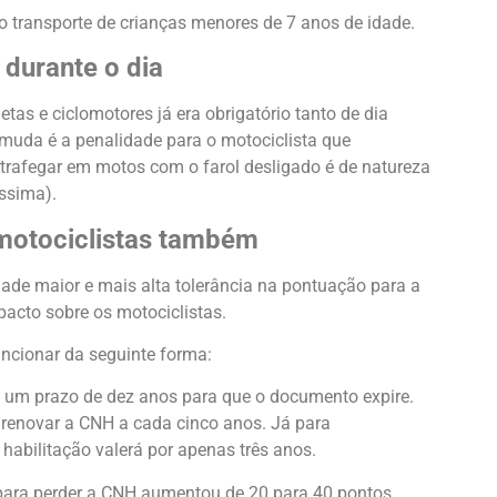
o transporte de crianças menores de 7 anos de idade.
 durante o dia
tas e ciclomotores já era obrigatório tanto de dia
 muda é a penalidade para o motociclista que
r trafegar em motos com o farol desligado é de natureza
ssima).
 motociclistas também
e maior e mais alta tolerância na pontuação para a
cto sobre os motociclistas.
ncionar da seguinte forma:
 um prazo de dez anos para que o documento expire.
renovar a CNH a cada cinco anos. Já para
 habilitação valerá por apenas três anos.
para perder a CNH aumentou de 20 para 40 pontos.