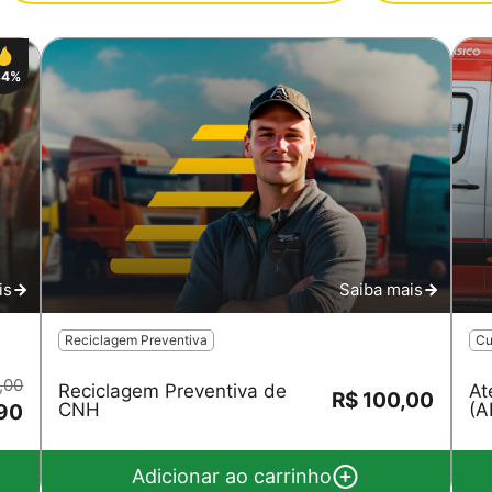
34%
is
Saiba mais
Reciclagem Preventiva
Cu
,00
Reciclagem Preventiva de
At
R$ 100,00
CNH
(A
90
Adicionar ao carrinho