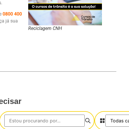
s.
ue
0800 400
a já sua
Reciclagem CNH
ecisar