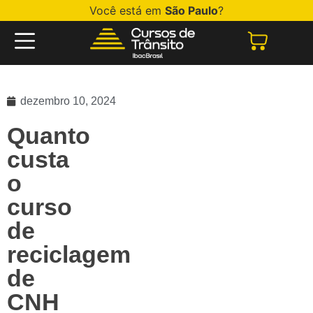
Você está em
São Paulo
?
dezembro 10, 2024
Quanto
custa
o
curso
de
reciclagem
de
CNH