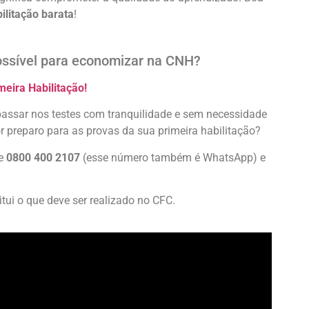
ilitação barata
!
ossível para economizar na CNH?
meira Habilitação!
passar nos testes com tranquilidade e sem necessidade
or preparo para as provas da sua primeira habilitação?
ue
0800 400 2107
(esse número também é WhatsApp) e
itui o que deve ser realizado no CFC.