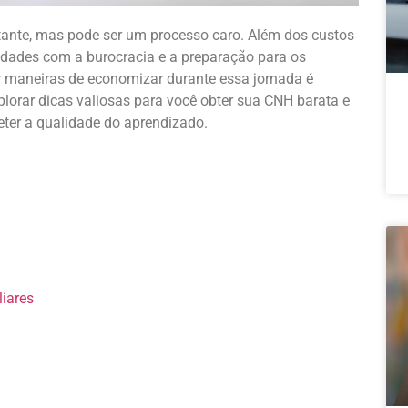
tante
, mas
pode
ser um
processo
caro
.
Além
dos custos
ldades
com a
burocracia
e a
preparação
para
os
r
maneiras
de
economizar
durante
essa
jornada é
plorar
dicas
valiosas
para
você
obter
sua
CNH
barata
e
ter
a
qualidade
do
aprendizado
.
iares