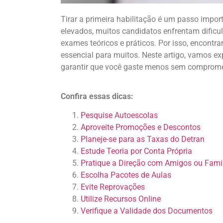
Tirar
a
primeira
habilitação
é um
passo
impor
elevados
,
muitos
candidatos
enfrentam
dificu
exames
teóricos
e
práticos
. Por
isso
,
encontra
essencial
para
muitos
. Neste
artigo
,
vamos
ex
garantir
que
você
gaste
menos
sem
comprome
Confira essas dicas:
Pesquise Autoescolas
Aproveite Promoções e Descontos
Planeje-se para as
Taxas do Detran
Estude Teoria por Conta Própria
Pratique a Direção com Amigos ou Famil
Escolha Pacotes de Aulas
Evite Reprovações
Utilize Recursos Online
Verifique a Validade dos Documentos