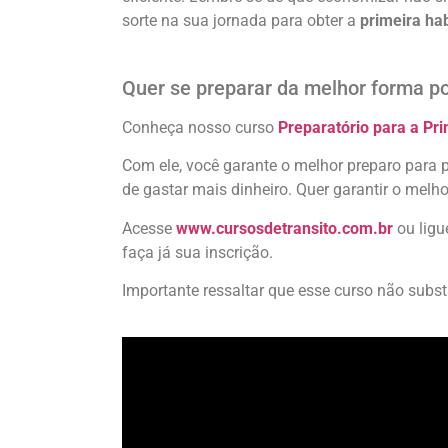
sorte na sua jornada para obter a
primeira hab
Quer se preparar da melhor forma p
Conheça nosso curso
Preparatório para a Pri
Com ele, você garante o melhor preparo para 
de gastar mais dinheiro. Quer garantir o melh
Acesse
www.cursosdetransito.com.br
ou lig
faça já sua inscrição.
Importante ressaltar que esse curso não subst