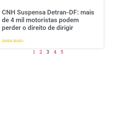
CNH Suspensa Detran-DF: mais
de 4 mil motoristas podem
perder o direito de dirigir
SAIBA MAIS»
1
2
3
4
5