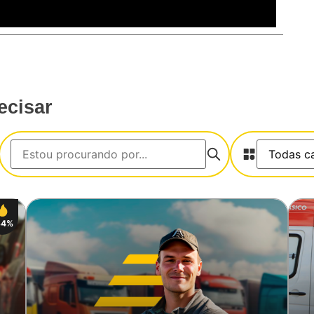
ecisar
34%