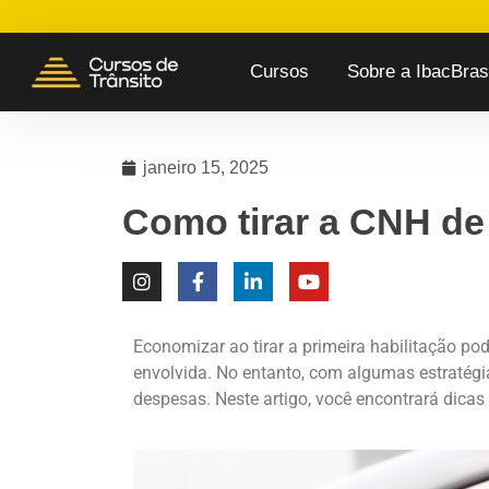
Cursos
Sobre a IbacBrasi
janeiro 15, 2025
Como tirar a CNH de
Economizar
ao
tirar
a
primeira
habilitação
po
envolvida
. No
entanto
, com
algumas
estratégi
despesas
. Neste
artigo
,
você
encontrará
dicas