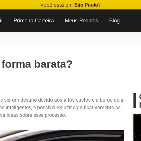
Você está em
São Paulo
?
l
Primeira Carteira
Meus Pedidos
Blog
 forma barata?
de
ser um
desafio
devido
aos
altos custos e à
burocracia
as
inteligentes
, é
possível
reduzir
significativamente
as
valiosas
sobre
esse
processo
.