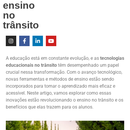
ensino
no
trânsito
A educação está em constante evolução, e as
tecnologias
educacionais no trânsito
têm desempenhado um papel
crucial nessa transformação. Com o avanço tecnológico,
novas ferramentas e métodos de ensino estão sendo
incorporados para tornar o aprendizado mais eficaz e
acessível. Neste artigo, vamos explorar como essas
inovações estão revolucionando o ensino no trânsito e os
benefícios que elas trazem para os alunos.