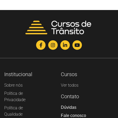
Institucional
Cursos
Sobre nós
Ver todos
Política de
Contato
Privacidade
Dúvidas
Política de
Qualidade
Fale conosco