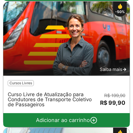
-50%
Saiba mais
Cursos Livres
Curso Livre de Atualização para
R$ 199,90
Condutores de Transporte Coletivo
R$ 99,90
de Passageiros
Adicionar ao carrinho