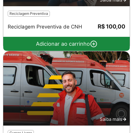
Reciclagem Preventiva
R$ 100,00
Reciclagem Preventiva de CNH
Adicionar ao carrinho
Saiba mais
Cursos Livres