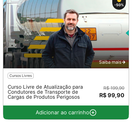
-50%
Saiba mais
Cursos Livres
Curso Livre de Atualização para
R$ 199,90
Condutores de Transporte de
R$ 99,90
Cargas de Produtos Perigosos
Adicionar ao carrinho