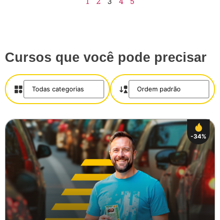
1
2
3
4
5
Cursos que você pode precisar
-34%