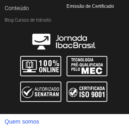
Emissão de Certificado
Conteúdo
Blog Cursos de trânsito
Quem somos