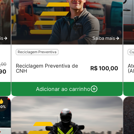
is
Saiba mais
Reciclagem Preventiva
Cu
,00
Reciclagem Preventiva de
At
R$ 100,00
CNH
(A
90
Adicionar ao carrinho
50%