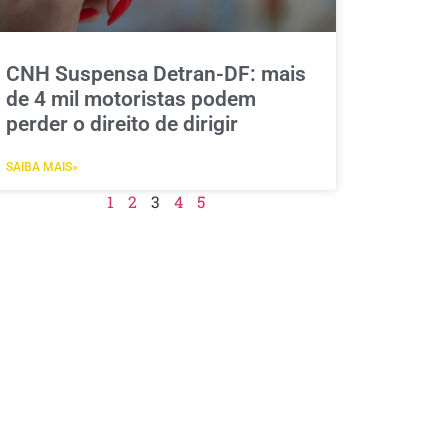
CNH Suspensa Detran-DF: mais
de 4 mil motoristas podem
perder o direito de dirigir
SAIBA MAIS»
1
2
3
4
5