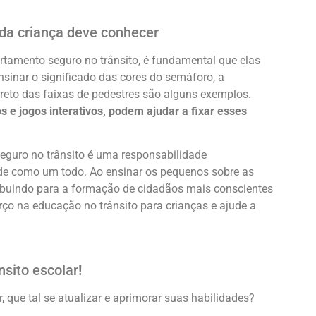
oda criança deve conhecer
amento seguro no trânsito, é fundamental que elas
sinar o significado das cores do semáforo, a
Salvar
rreto das faixas de pedestres são alguns exemplos.
s e jogos interativos, podem ajudar a fixar esses
guro no trânsito é uma responsabilidade
ade como um todo. Ao ensinar os pequenos sobre as
tribuindo para a formação de cidadãos mais conscientes
orço na educação no trânsito para crianças e ajude a
nsito escolar
!
, que tal se atualizar e aprimorar suas habilidades?