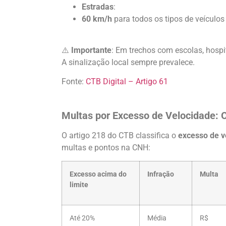
Estradas
:
60 km/h
para todos os tipos de veículos
⚠️
Importante
: Em trechos com escolas, hospit
A sinalização local sempre prevalece.
Fonte:
CTB Digital – Artigo 61
Multas por Excesso de Velocidade: 
O artigo 218 do CTB classifica o
excesso de v
multas e pontos na CNH:
Excesso acima do
Infração
Multa
limite
Até 20%
Média
R$