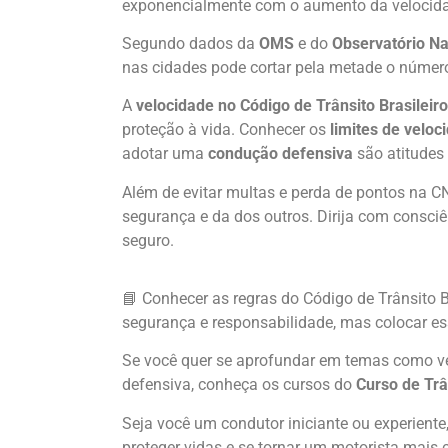
exponencialmente com o aumento da velocid
Segundo dados da
OMS
e do
Observatório Na
nas cidades pode cortar pela metade o número
A
velocidade no Código de Trânsito Brasileiro
proteção à vida. Conhecer os
limites de velo
adotar uma
condução defensiva
são atitudes 
Além de evitar multas e perda de pontos na CNH
segurança e da dos outros. Dirija com consciê
seguro.
📘 Conhecer as regras do Código de Trânsito Br
segurança e responsabilidade, mas colocar es
Se você quer se aprofundar em temas como vel
defensiva, conheça os cursos do
Curso de Trâ
Seja você um condutor iniciante ou experiente
proteger vidas e se tornar um motorista mais 