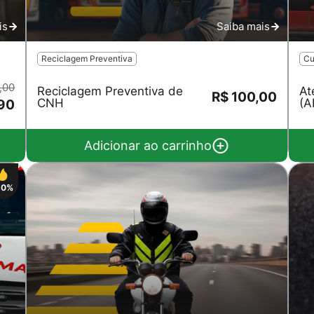
is
Saiba mais
Reciclagem Preventiva
Cu
,00
Reciclagem Preventiva de
At
R$ 100,00
CNH
(A
90
Adicionar ao carrinho
50%