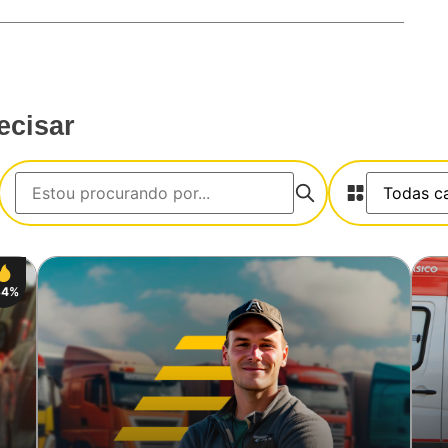
ecisar
34%