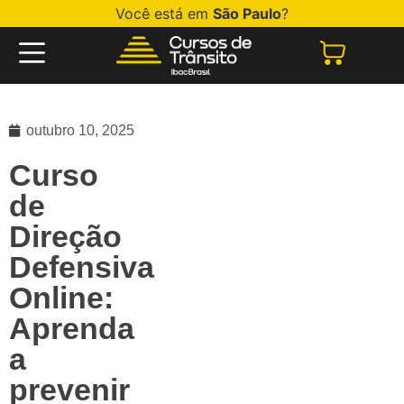
Você está em
São Paulo
?
outubro 10, 2025
Curso
de
Direção
Defensiva
Online:
Aprenda
a
prevenir