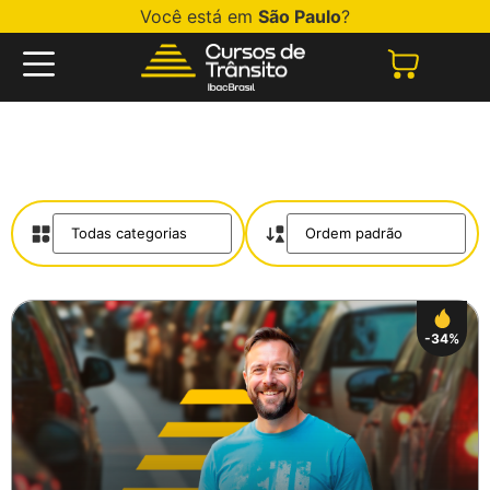
Você está em
São Paulo
?
-34%