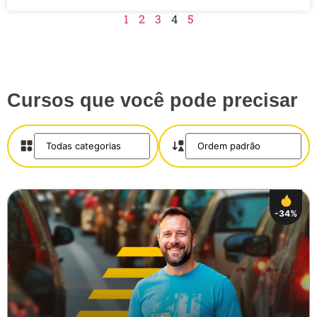
1
2
3
4
5
Cursos que você pode precisar
-34%