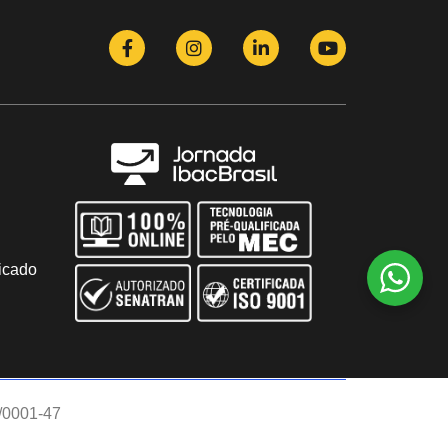
icado
/0001-47