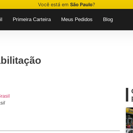
Você está em
São Paulo
?
l
Primeira Carteira
Meus Pedidos
Blog
bilitação
sil