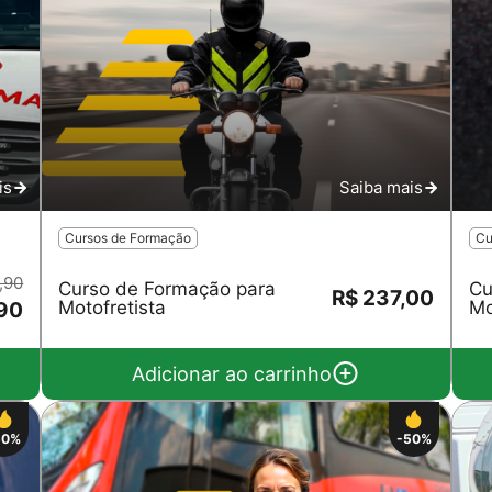
is
Saiba mais
Cursos de Formação
Cu
,90
Curso de Formação para
Cu
R$ 237,00
Motofretista
Mo
,90
Adicionar ao carrinho
50%
-50%