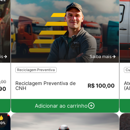
Salvar
is
Saiba mais
Reciclagem Preventiva
Cu
,00
Reciclagem Preventiva de
At
R$ 100,00
CNH
(A
90
Adicionar ao carrinho
50%