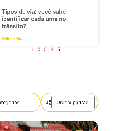
Tipos de via: você sabe
identificar cada uma no
trânsito?
SAIBA MAIS»
1
2
3
4
5