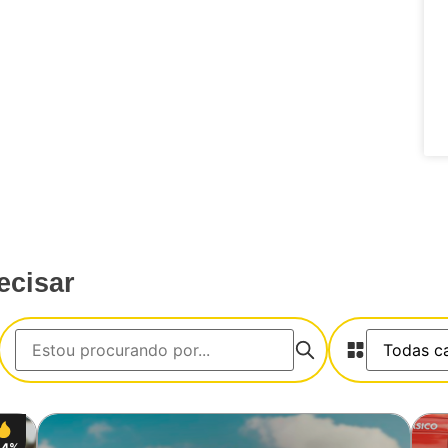
ecisar
34%