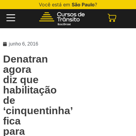
Você está em
São Paulo
?
junho 6, 2016
Denatran
agora
diz que
habilitação
de
‘cinquentinha’
fica
para