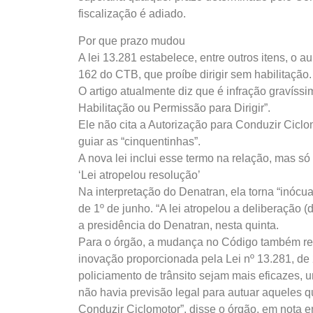
fiscalização é adiado.
Por que prazo mudou
A lei 13.281 estabelece, entre outros itens, o a
162 do CTB, que proíbe dirigir sem habilitação.
O artigo atualmente diz que é infração gravíssi
Habilitação ou Permissão para Dirigir”.
Ele não cita a Autorização para Conduzir Cic
guiar as “cinquentinhas”.
A nova lei inclui esse termo na relação, mas só
‘Lei atropelou resolução’
Na interpretação do Denatran, ela torna “inócua
de 1º de junho. “A lei atropelou a deliberação 
a presidência do Denatran, nesta quinta.
Para o órgão, a mudança no Código também red
inovação proporcionada pela Lei nº 13.281, de 
policiamento de trânsito sejam mais eficazes,
não havia previsão legal para autuar aqueles q
Conduzir Ciclomotor”, disse o órgão, em nota 