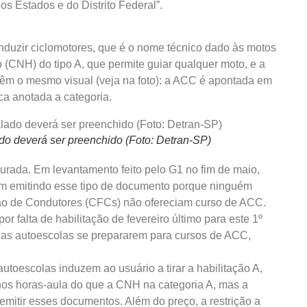
os Estados e do Distrito Federal”.
nduzir ciclomotores, que é o nome técnico dado às motos
o (CNH) do tipo A, que permite guiar qualquer moto, e a
 têm o mesmo visual (veja na foto): a ACC é apontada em
ca anotada a categoria.
o deverá ser preenchido (Foto: Detran-SP)
ada. Em levantamento feito pelo G1 no fim de maio,
am emitindo esse tipo de documento porque ninguém
ão de Condutores (CFCs) não ofereciam curso de ACC.
r falta de habilitação de fevereiro último para este 1º
a as autoescolas se prepararem para cursos de ACC,
autoescolas induzem ao usuário a tirar a habilitação A,
enos horas-aula do que a CNH na categoria A, mas a
emitir esses documentos. Além do preço, a restrição a