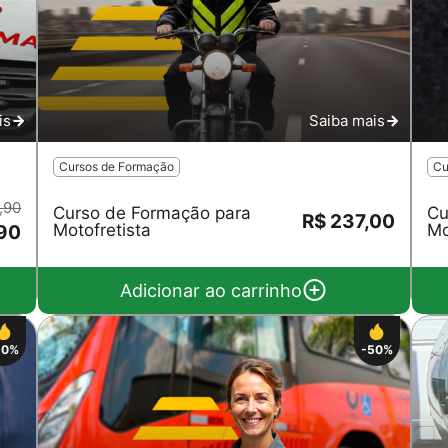
is
Saiba mais
Cursos de Formação
Cu
,90
Curso de Formação para
Cu
R$ 237,00
Motofretista
Mo
,90
Adicionar ao carrinho
50%
-50%