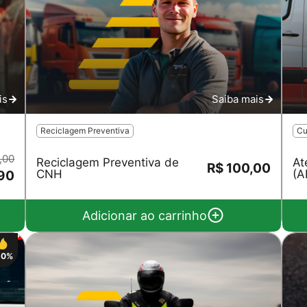
is
Saiba mais
Reciclagem Preventiva
Cu
,00
Reciclagem Preventiva de
At
R$ 100,00
CNH
(A
90
Adicionar ao carrinho
50%