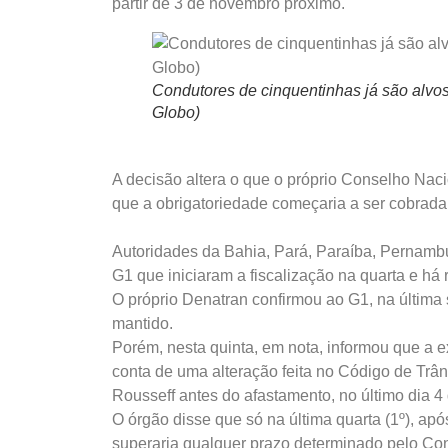
partir de 3 de novembro próximo.
Condutores de cinquentinhas já são alvos
Globo)
A decisão altera o que o próprio Conselho Naci
que a obrigatoriedade começaria a ser cobrada n
Autoridades da Bahia, Pará, Paraíba, Pernambu
G1 que iniciaram a fiscalização na quarta e há r
O próprio Denatran confirmou ao G1, na última 
mantido.
Porém, nesta quinta, em nota, informou que a ex
conta de uma alteração feita no Código de Trân
Rousseff antes do afastamento, no último dia 4
O órgão disse que só na última quarta (1º), apó
superaria qualquer prazo determinado pelo Contr