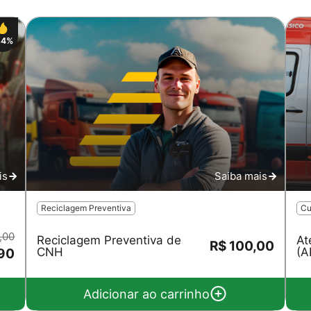
34%
Salvar
is
Saiba mais
Reciclagem Preventiva
Cu
,00
Reciclagem Preventiva de
At
R$ 100,00
CNH
(A
90
Adicionar ao carrinho