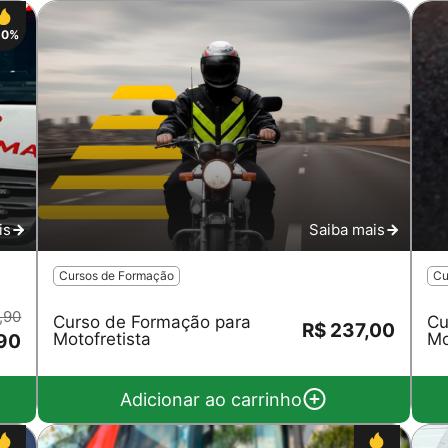
50%
is
Saiba mais
Cursos de Formação
Cu
,90
Curso de Formação para
Cu
R$ 237,00
Motofretista
Mo
,90
Adicionar ao carrinho