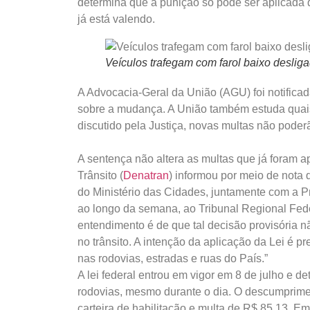
determina que a punição só pode ser aplicada 
já está valendo.
Veículos trafegam com farol baixo desliga
A Advocacia-Geral da União (AGU) foi notificada
sobre a mudança. A União também estuda quais 
discutido pela Justiça, novas multas não poderã
A sentença não altera as multas que já foram 
Trânsito (
Denatran
) informou por meio de nota q
do Ministério das Cidades, juntamente com a Pr
ao longo da semana, ao Tribunal Regional Fede
entendimento é de que tal decisão provisória 
no trânsito. A intenção da aplicação da Lei é
nas rodovias, estradas e ruas do País.”
A lei federal entrou em vigor em 8 de julho e d
rodovias, mesmo durante o dia. O descumprime
carteira de habilitação e multa de R$ 85,13. E