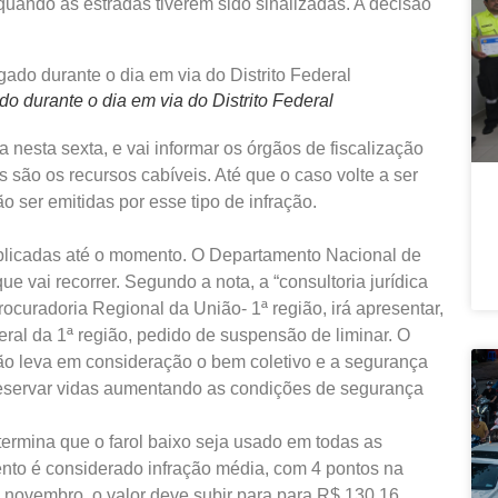
quando as estradas tiverem sido sinalizadas. A decisão
do durante o dia em via do Distrito Federal
 nesta sexta, e vai informar os órgãos de fiscalização
são os recursos cabíveis. Até que o caso volte a ser
o ser emitidas por esse tipo de infração.
aplicadas até o momento. O Departamento Nacional de
ue vai recorrer. Segundo a nota, a “consultoria jurídica
ocuradoria Regional da União- 1ª região, irá apresentar,
ral da 1ª região, pedido de suspensão de liminar. O
não leva em consideração o bem coletivo e a segurança
 preservar vidas aumentando as condições de segurança
etermina que o farol baixo seja usado em todas as
nto é considerado infração média, com 4 pontos na
m novembro, o valor deve subir para para R$ 130,16.