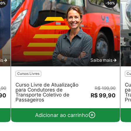
50%
-50%
is
Saiba mais
Cursos Livres
Cu
Curso Livre de Atualização
Cu
,90
R$ 199,90
para Condutores de
pa
Transporte Coletivo de
Tr
,90
R$ 99,90
Passageiros
Pr
Adicionar ao carrinho