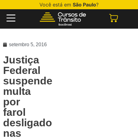
Você está em
São Paulo
?
setembro 5, 2016
Justiça
Federal
suspende
multa
por
farol
desligado
nas