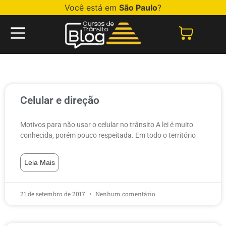
Você está em
São Paulo
?
Celular e direção
Motivos para não usar o celular no trânsito A lei é muito
conhecida, porém pouco respeitada. Em todo o território
Leia Mais
21 de setembro de 2017
Nenhum comentário