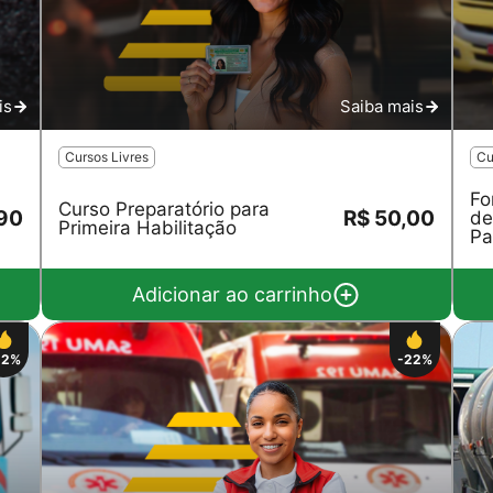
is
Saiba mais
Cursos Livres
Cu
Fo
Curso Preparatório para
,90
R$ 50,00
de
Primeira Habilitação
Pa
Adicionar ao carrinho
22%
-22%