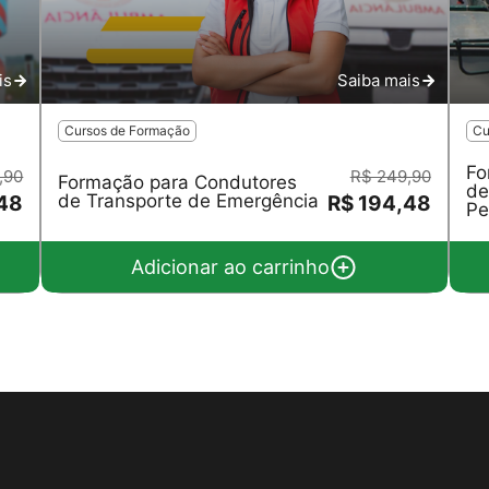
is
Saiba mais
Cursos de Formação
Cu
Fo
,90
R$ 249,90
Formação para Condutores
de
de Transporte de Emergência
,48
R$ 194,48
Pe
Adicionar ao carrinho