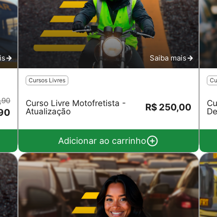
Salvar
is
Saiba mais
Cursos Livres
Cu
,90
Curso Livre Motofretista -
Cu
R$ 250,00
Atualização
De
,90
Adicionar ao carrinho