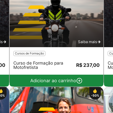
is
Saiba mais
Cursos de Formação
Cu
Curso de Formação para
Cu
,00
R$ 237,00
Motofretista
Mo
Adicionar ao carrinho
50%
-50%