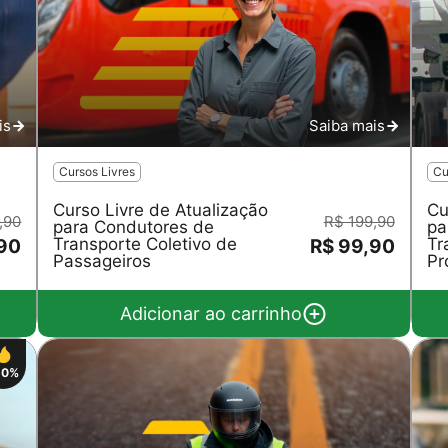
is
Saiba mais
Cursos Livres
Cu
Curso Livre de Atualização
Cu
,90
R$ 199,90
para Condutores de
pa
Transporte Coletivo de
Tr
,90
R$ 99,90
Passageiros
Pr
Adicionar ao carrinho
50%